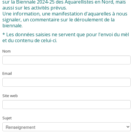
sur la Biennale 2024-25 des Aquarellistes en Nord, mais
Les Biennales
▼
aussi sur les activités prévus.
Une information, une manifestation d'aquarelles à nous
Accès membres AeN
signaler, un commentaire sur le déroulement de la
biennale.
Initiations à l'aquarelle
* Les données saisies ne servent que pour l'envoi du mèl
et du contenu de celui-ci.
Nom
▼
Email
Site web
Sujet